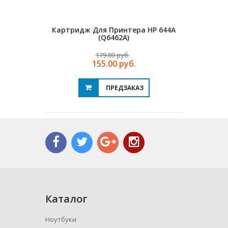
Картридж Для Принтера HP 644A
Картрид
(Q6462A)
179.80 руб.
155.00 руб.
ПРЕДЗАКАЗ
Каталог
Ноутбуки