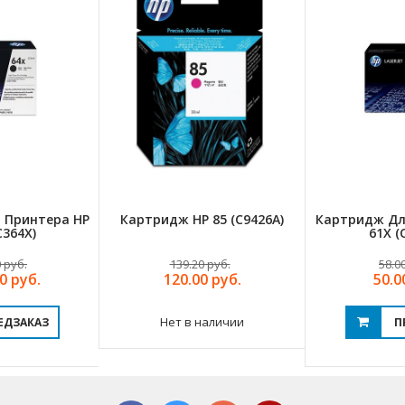
 Принтера HP
Картридж HP 85 (C9426A)
Картридж Дл
C364X)
61X (
 руб.
139.20 руб.
58.0
0 руб.
120.00 руб.
50.0
Нет в наличии
ЕДЗАКАЗ
П