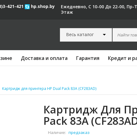
3)3-421-421
hp.shop.by
Ежедневно, С 10-00 До 22-00, Пр-
Этаж
Весь каталог
азине
Доставка и оплата
Гарантия
Кредит и р
Картридж для принтера HP Dual Pack 83A (CF283AD)
Картридж Для Пр
Pack 83A (CF283AD
Наличие:
предзаказ