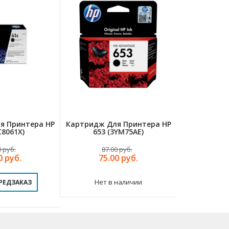
я Принтера HP
Картридж Для Принтера HP
Картридж Д
C8061X)
653 (3YM75AE)
05L 
0 руб.
87.00 руб.
158.
0 руб.
75.00 руб.
136.
Нет в наличии
РЕДЗАКАЗ