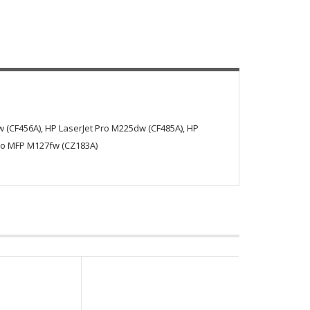
 (CF456A), HP LaserJet Pro M225dw (CF485A), HP
Pro MFP M127fw (CZ183A)