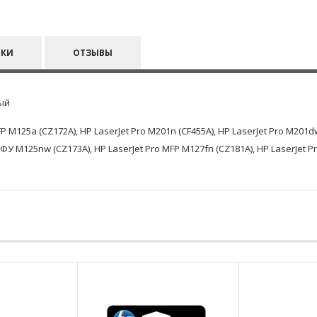
ИКИ
ОТЗЫВЫ
ый
M125a (CZ172A), HP LaserJet Pro M201n (CF455A), HP LaserJet Pro M201dw
 МФУ M125nw (CZ173A), HP LaserJet Pro MFP M127fn (CZ181A), HP LaserJet 