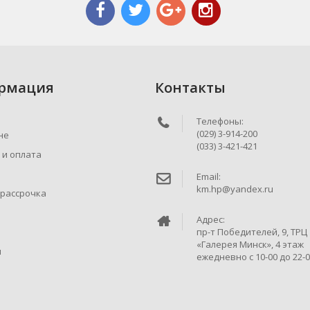
рмация
Контакты
Телефоны:
(029) 3-914-200
не
(033) 3-421-421
 и оплата
Email:
km.hp@yandex.ru
 рассрочка
Адрес:
пр-т Победителей, 9, ТРЦ
«Галерея Минск», 4 этаж
ы
ежедневно c 10-00 до 22-