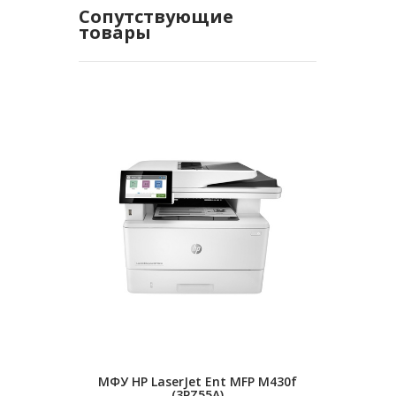
Сопутствующие
товары
МФУ HP LaserJet Ent MFP M430f
Принтер HP 
(3PZ55A)