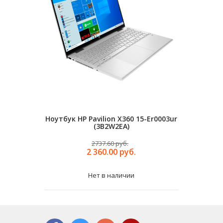
Ноутбук HP Pavilion X360 15-Er0003ur
Ноутбук
(3B2W2EA)
Dq1
2737.60 руб.
2 360.00 руб.
Нет в наличии