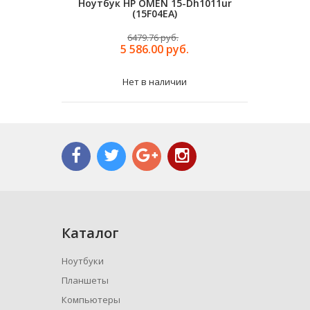
Ноутбук HP OMEN 15-Dh1011ur
Ноутбук
(15F04EA)
6479.76 руб.
5 586.00 руб.
Нет в наличии
Каталог
Ноутбуки
Планшеты
Компьютеры