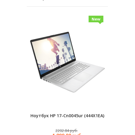
New
Ноутбук HP 17-Cn0045ur (444X1EA)
Ноутбук HP
2202.84 руб.