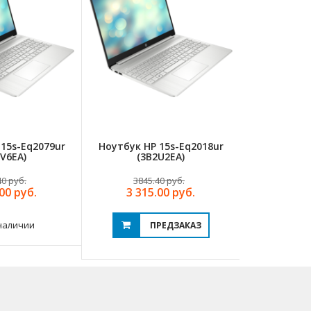
15s-Eq2079ur
Ноутбук HP 15s-Eq2018ur
Ноутбук H
V6EA)
(3B2U2EA)
(6
40 руб.
3845.40 руб.
1687
00 руб.
3 315.00 руб.
1 45
наличии
Нет 
ПРЕДЗАКАЗ