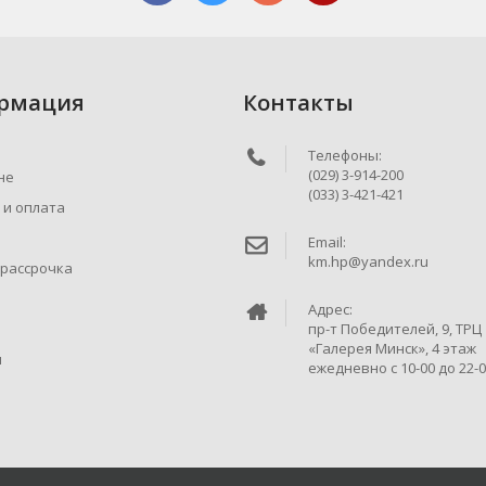
рмация
Контакты
Телефоны:
(029) 3-914-200
не
(033) 3-421-421
 и оплата
Email:
km.hp@yandex.ru
 рассрочка
Адрес:
пр-т Победителей, 9, ТРЦ
«Галерея Минск», 4 этаж
ы
ежедневно c 10-00 до 22-