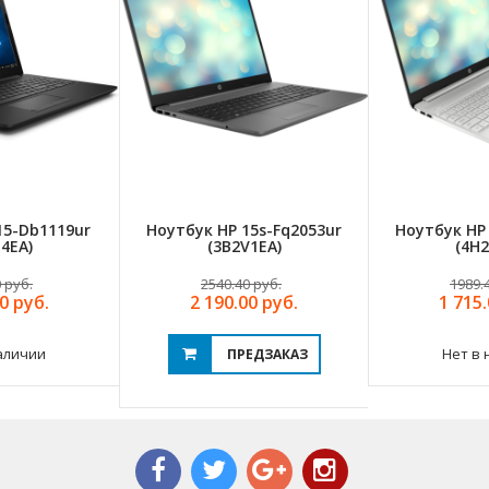
15-Db1119ur
Ноутбук HP 15s-Fq2053ur
Ноутбук HP 
4EA)
(3B2V1EA)
(4H2
 руб.
2540.40 руб.
1989.
0 руб.
2 190.00 руб.
1 715.
аличии
Нет в 
ПРЕДЗАКАЗ