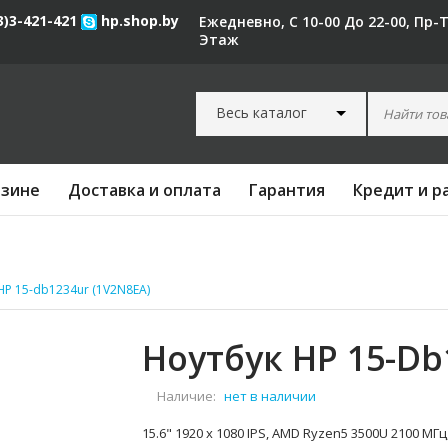
3)3-421-421
hp.shop.by
Ежедневно, С 10-00 До 22-00, Пр-
Этаж
Весь каталог
азине
Доставка и оплата
Гарантия
Кредит и р
HP 15-db1234ur (1V2N8EA)
Ноутбук HP 15-Db
Наличие:
нет в наличии
15.6" 1920 x 1080 IPS, AMD Ryzen5 3500U 2100 МГц