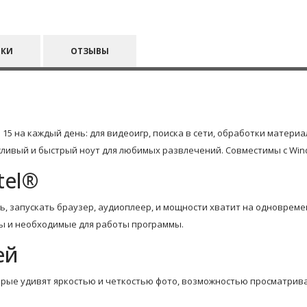
ИКИ
ОТЗЫВЫ
5 на каждый день: для видеоигр, поиска в сети, обработки матери
ливый и быстрый ноут для любимых развлечений. Совместимы с Wind
tel®
, запускать браузер, аудиоплеер, и мощности хватит на одновреме
ы и необходимые для работы программы.
ей
оторые удивят яркостью и четкостью фото, возможностью просматри