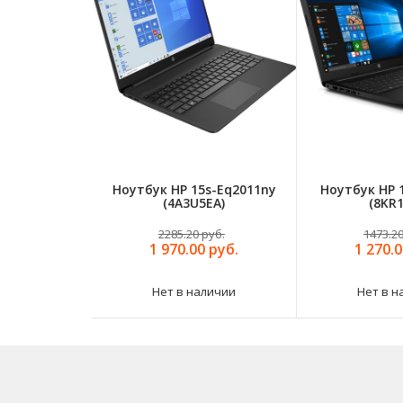
Ноутбук HP 15s-Eq2011ny
Ноутбук HP 
(4A3U5EA)
(8KR1
2285.20 руб.
1473.20
1 970.00 руб.
1 270.0
Нет в наличии
Нет в н