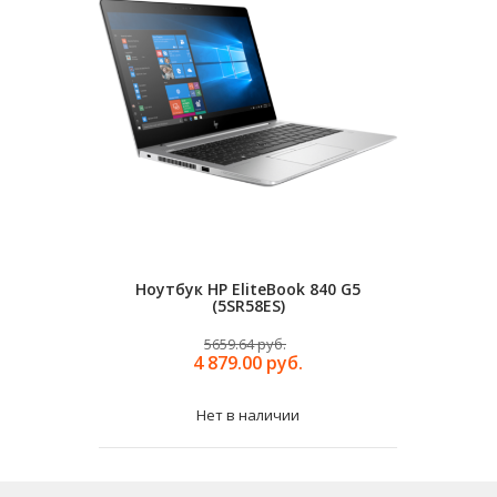
Ноутбук HP EliteBook 840 G5
Ноутбук H
(5SR58ES)
5659.64 руб.
4 879.00 руб.
Нет в наличии