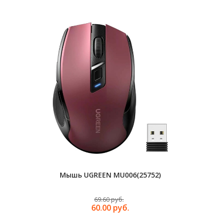
Мышь UGREEN MU006(25752)
Наушники
HiTune Max
69.60 руб.
60.00 руб.